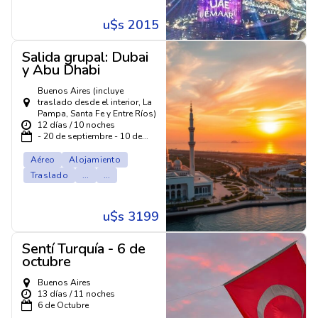
u$s 2015
Salida grupal: Dubai
y Abu Dhabi
Buenos Aires (incluye
traslado desde el interior, La
Pampa, Santa Fe y Entre Ríos)
12 días / 10 noches
- 20 de septiembre - 10 de...
Aéreo
Alojamiento
Traslado
...
...
u$s 3199
Sentí Turquía - 6 de
octubre
Buenos Aires
13 días / 11 noches
6 de Octubre