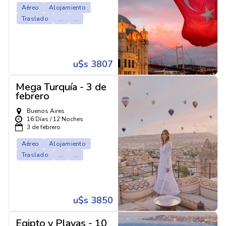
Aéreo
Alojamiento
Traslado
...
...
u$s 3807
Mega Turquía - 3 de
febrero
Buenos Aires
16 Días / 12 Noches
3 de febrero
Aéreo
Alojamiento
Traslado
...
...
u$s 3850
Egipto y Playas - 10