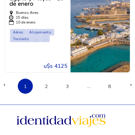
de enero
Buenos Aires
15 días
10 de enero
Aéreo
Alojamiento
Traslado
...
...
u$s 4125
‹
›
1
2
3
…
8