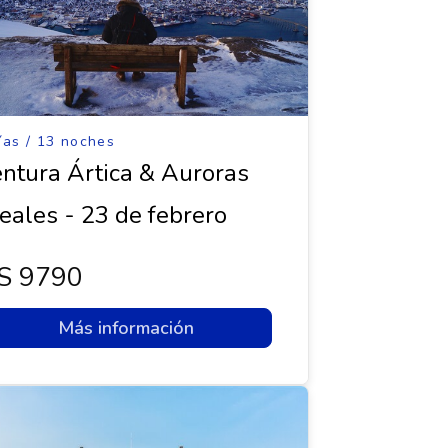
ías / 13 noches
ntura Ártica & Auroras
eales - 23 de febrero
s 9790
Más información