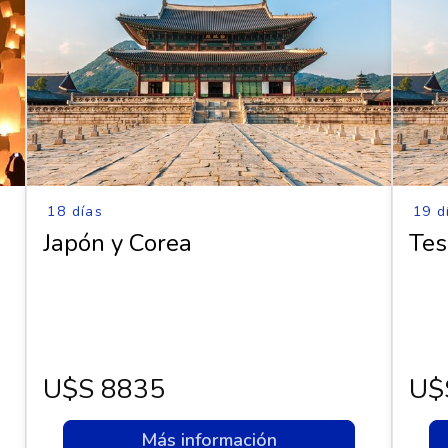
18 días
19 d
e
Japón y Corea
Tes
n
U$s 8835
U$
Más información