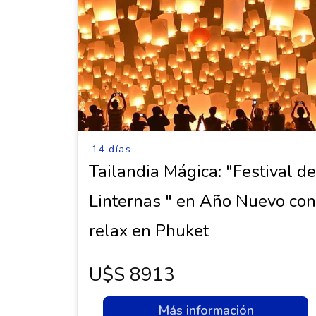
14 días
Tailandia Mágica: "Festival d
Linternas " en Año Nuevo co
relax en Phuket
U$s 8913
Más información