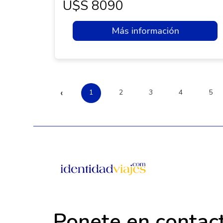
U$s 8090
Más información
‹
1
2
3
4
5
Ponete en contac