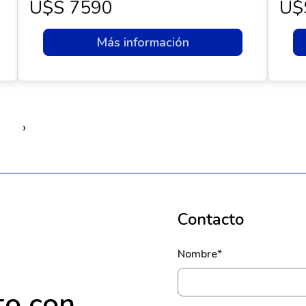
U$s 7590
U$
Más información
›
Contacto
Nombre*
to con