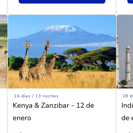
16 días / 13 noches
18 d
Kenya & Zanzibar - 12 de
Ind
enero
de 