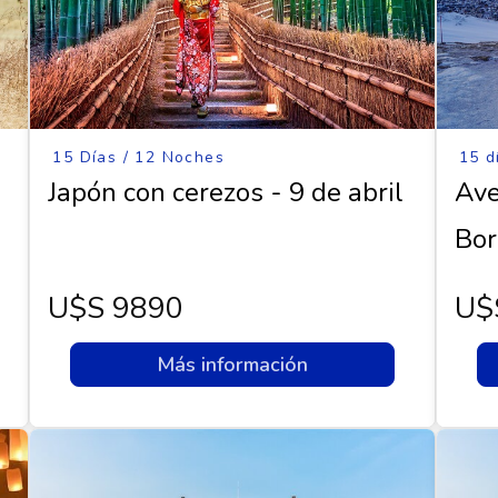
15 Días / 12 Noches
15 d
Japón con cerezos - 9 de abril
Ave
Bor
U$s 9890
U$
Más información