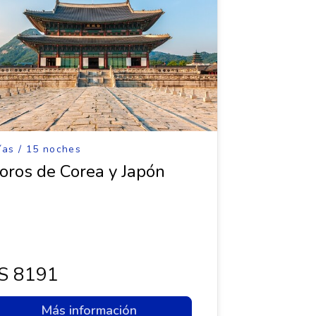
ías / 15 noches
oros de Corea y Japón
s 8191
Más información