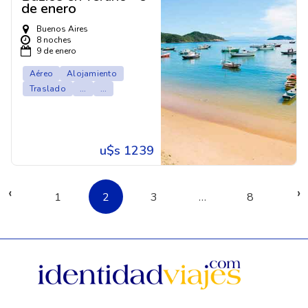
de enero
Buenos Aires
8 noches
9 de enero
Aéreo
Alojamiento
Traslado
...
...
u$s 1239
‹
›
1
2
3
…
8