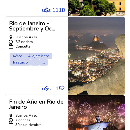
u$s 1118
Rio de Janeiro -
Septiembre y Oc...
Buenos Aires
7/8 noches
Consultar
Aéreo
Alojamiento
Traslado
...
...
u$s 1152
Fin de Año en Río de
Janeiro
Buenos Aires
7 noches
30 de diciembre