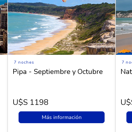
7 noches
7 no
Pipa - Septiembre y Octubre
Nat
U$s 1198
U$
Más información