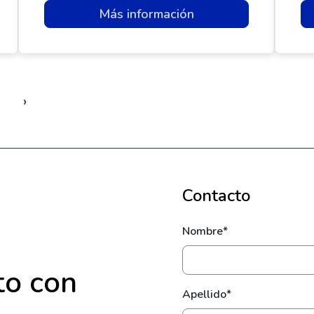
Más información
›
Contacto
Nombre*
to con
Apellido*