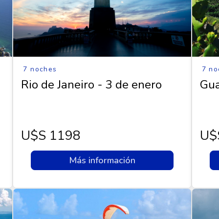
7 noches
7 no
Rio de Janeiro - 3 de enero
Gua
U$s 1198
U$
Más información