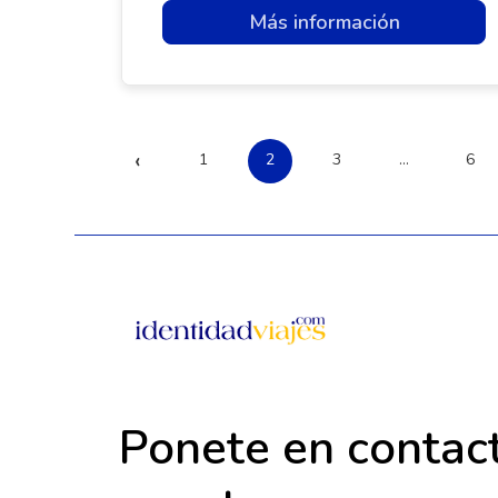
Más información
‹
1
2
3
…
6
Ponete en contac