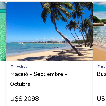
7 noches
7 no
Maceió - Septiembre y
Buz
Octubre
U$s 2098
U$