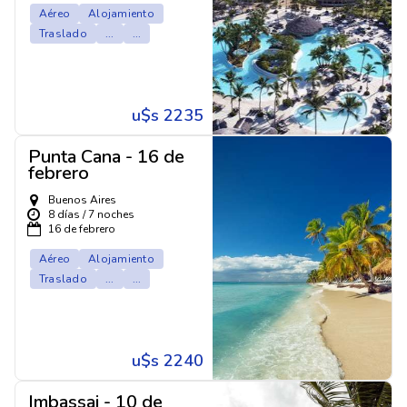
Aéreo
Alojamiento
Traslado
...
...
u$s 2235
Punta Cana - 16 de
febrero
Buenos Aires
8 días / 7 noches
16 de febrero
Aéreo
Alojamiento
Traslado
...
...
u$s 2240
Imbassai - 10 de