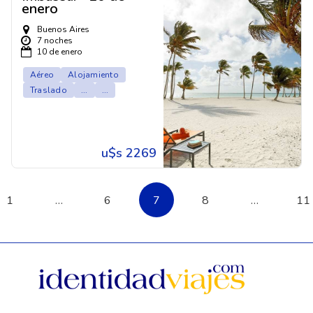
enero
Buenos Aires
7 noches
10 de enero
Aéreo
Alojamiento
Traslado
...
...
u$s 2269
1
…
6
7
8
…
11