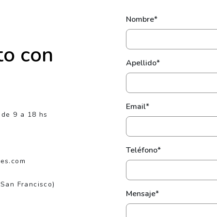
Nombre*
to con
Apellido*
Email*
 de 9 a 18 hs
Teléfono*
jes.com
(San Francisco)
Mensaje*