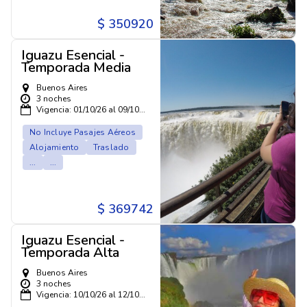
$ 350920
Iguazu Esencial -
Temporada Media
Buenos Aires
3 noches
Vigencia: 01/10/26 al 09/10...
No Incluye Pasajes Aéreos
Alojamiento
Traslado
...
...
$ 369742
Iguazu Esencial -
Temporada Alta
Buenos Aires
3 noches
Vigencia: 10/10/26 al 12/10...