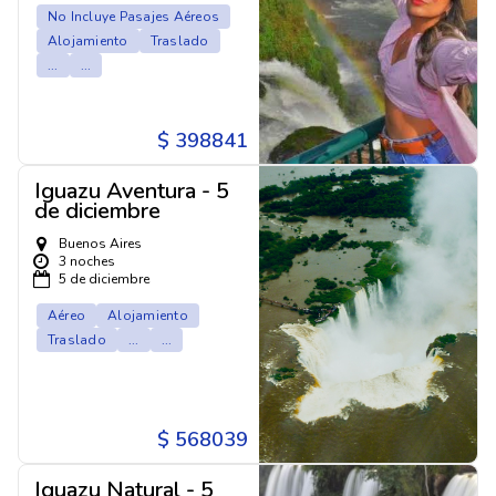
No Incluye Pasajes Aéreos
Alojamiento
Traslado
...
...
$ 398841
Iguazu Aventura - 5
de diciembre
Buenos Aires
3 noches
5 de diciembre
Aéreo
Alojamiento
Traslado
...
...
$ 568039
Iguazu Natural - 5