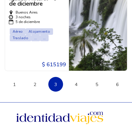
de diciembre
Buenos Aires
3 noches
5 de diciembre
Aéreo
Alojamiento
Traslado
...
...
$ 615199
1
2
3
4
5
6