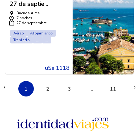
27 de septie...
Buenos Aires
7 noches
27 de septiembre
Aéreo
Alojamiento
Traslado
...
...
u$s 1118
‹
›
1
2
3
…
11