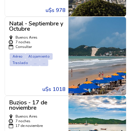
u$s 978
Natal - Septiembre y
Octubre
Buenos Aires
7 noches
Consultar
Aéreo
Alojamiento
Traslado
...
...
u$s 1018
Buzios - 17 de
noviembre
Buenos Aires
7 noches
17 de noviembre