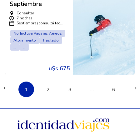
Septiembre
Consultar
7 noches
Septiembre (consultá fec...
No Incluye Pasajes Aéreos
Alojamiento
Traslado
...
...
u$s 675
‹
›
1
2
3
…
6