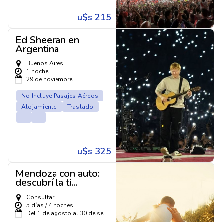
u$s 215
Ed Sheeran en
Argentina
Buenos Aires
1 noche
29 de noviembre
No Incluye Pasajes Aéreos
Alojamiento
Traslado
...
...
u$s 325
Mendoza con auto:
descubrí la ti...
Consultar
5 días / 4 noches
Del 1 de agosto al 30 de se...