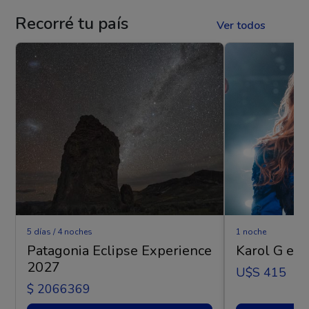
Recorré tu país
Ver todos
5 días / 4 noches
1 noche
Patagonia Eclipse Experience
Karol G en 
2027
U$s 415
$ 2066369