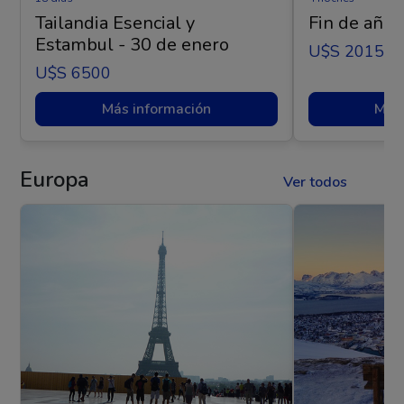
Tailandia Esencial y
Fin de año 
Estambul - 30 de enero
U$s 2015
U$s 6500
Más información
Más 
Europa
Ver todos