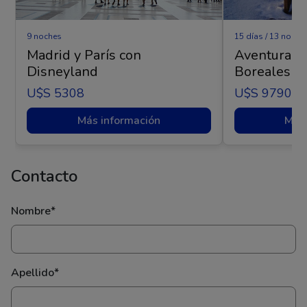
9 noches
15 días / 13 noche
Madrid y París con
Aventura Ár
Disneyland
Boreales - 
U$s 5308
U$s 9790
Más información
Más 
Contacto
Nombre*
Apellido*