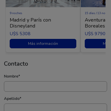
9 noches
15 días / 13 noche
Madrid y París con
Aventura Ár
Disneyland
Boreales - 
U$s 5308
U$s 9790
Más información
Más 
Contacto
Nombre*
Apellido*