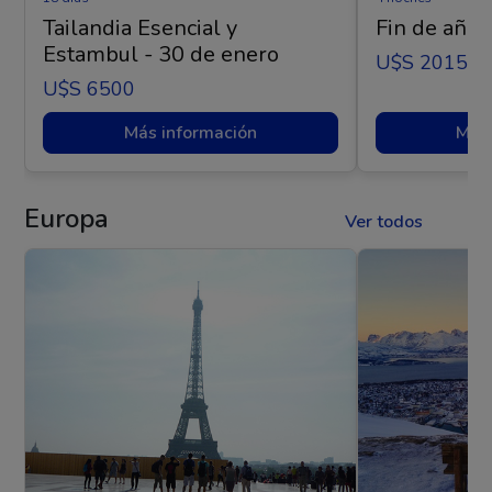
Tailandia Esencial y
Fin de año 
Estambul - 30 de enero
U$s 2015
U$s 6500
Más información
Más 
Europa
Ver todos