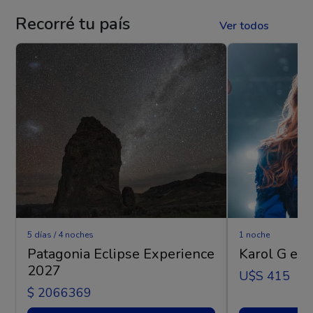
Recorré tu país
Ver todos
5 días / 4 noches
1 noche
Patagonia Eclipse Experience
Karol G en 
2027
U$s 415
$ 2066369